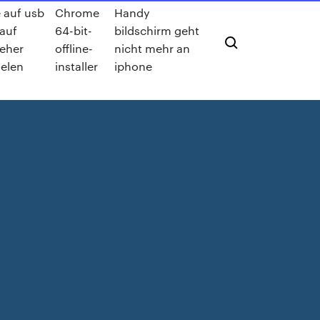
 auf usb
Chrome
Handy
 auf
64-bit-
bildschirm geht
seher
offline-
nicht mehr an
ielen
installer
iphone