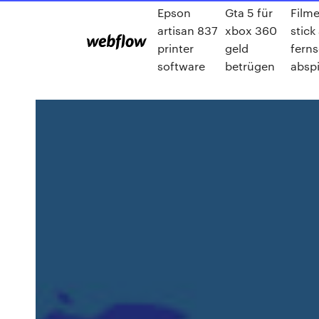
Epson
Gta 5 für
Filme
artisan 837
xbox 360
stick
printer
geld
fern
software
betrügen
absp