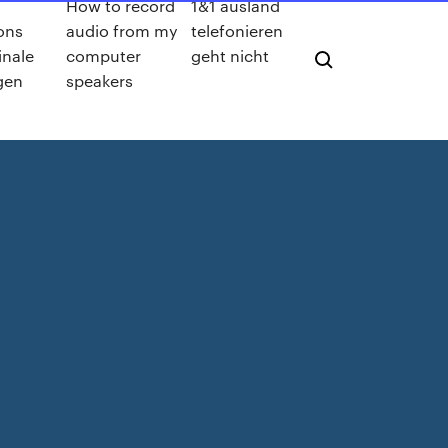
How to record
1&1 ausland
ons
audio from my
telefonieren
inale
computer
geht nicht
gen
speakers