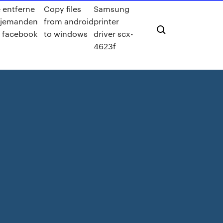
 entferne
Copy files
Samsung
 jemanden
from android
printer
 facebook
to windows
driver scx-
4623f