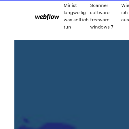
Mir ist
Scanner
Wie
langweilig
software
ich
was soll ich
freeware
aus
tun
windows 7